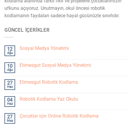
kodlama alanında farklı fikir ve projelerle çocuklarımızın
ufkunu açıyoruz. Unutmayın, okul öncesi robotik
kodlamanın faydaları sadece hayal gücünüzle sınırlıdır.
GÜNCEL İÇERIKLER
Sosyal Medya Yönetimi
12
Ağu
Etimesgut Sosyal Medya Yönetimi
10
Ağu
Etimesgut Robotik Kodlama
27
Haz
Robotik Kodlama Yaz Okulu
04
Haz
Çocuklar için Online Robotik Kodlama
27
May