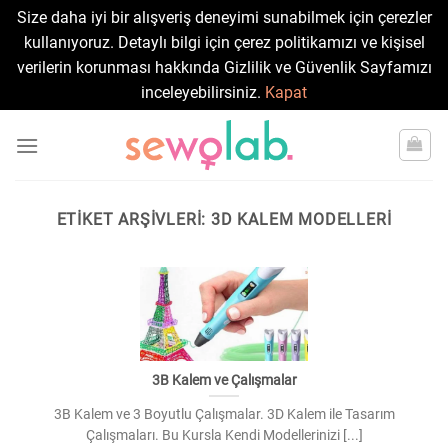
Size daha iyi bir alışveriş deneyimi sunabilmek için çerezler
kullanıyoruz. Detaylı bilgi için çerez politikamızı ve kişisel
verilerin korunması hakkında Gizlilik ve Güvenlik Sayfamızı
inceleyebilirsiniz.
Kapat
Skip
to
content
ETIKET ARŞIVLERI:
3D KALEM MODELLERI
3B Kalem ve Çalışmalar
3B Kalem ve 3 Boyutlu Çalışmalar. 3D Kalem ile Tasarım
Çalışmaları. Bu Kursla Kendi Modellerinizi [...]